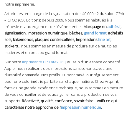
notre imprimerie.
Artprint est en charge de la signalisation des 40 000m2 du
salon C’Print
– CTCO (656 Editions)
depuis 2009. Nous sommes habitués à la
frénésie et aux exigences de l’événementiel.
Marquage en
adhésif
,
signalisation, impression numérique, bâches,
grand format
, adhésifs
sols, kakemonos, plaques contrecollées, impressions
fine art
,
stickers…
nous sommes en mesure de produire sur de multiples
matières et en petit ou grand format.
Sur notre
imprimante HP Latex 360
, au sein d’un espace connecté
Apple, nous réalisons des impressions sans solvants avec une
durabilité optimisée. Nos profils ICC sont mis à jour régulièrement
pour une colorimétrie parfaite sur chaque matière. Chez Artprint,
forts d’une grande expérience technique, nous sommes en mesure
de vous conseiller et de vous aiguiller dans la production de vos
supports.
Réactivité, qualité, confiance, savoir-faire… voilà ce qui
caractérise notre approche de l’
impression numérique
.