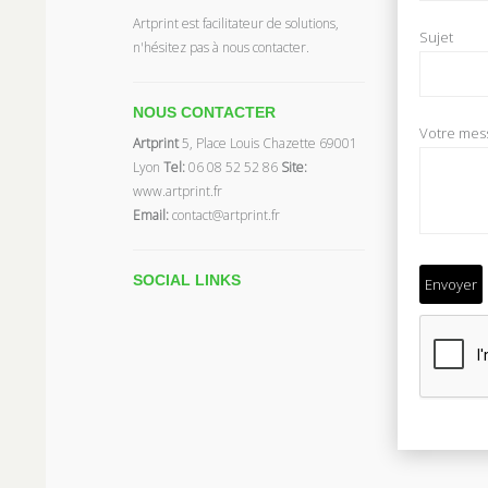
Artprint est facilitateur de solutions,
Sujet
n'hésitez pas à nous contacter.
NOUS CONTACTER
Votre mes
Artprint
5, Place Louis Chazette 69001
Lyon
Tel:
06 08 52 52 86
Site:
www.artprint.fr
Email:
contact@artprint.fr
SOCIAL
LINKS