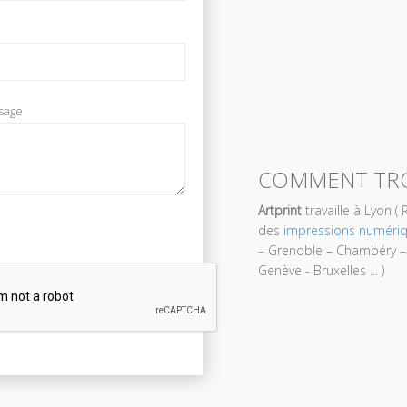
sage
COMMENT TRO
Artprint
travaille à Lyon (
des
impressions numéri
– Grenoble – Chambéry – 
Genève - Bruxelles ... )