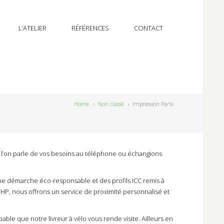
L’ATELIER
RÉFÉRENCES
CONTACT
Home
›
Non classé
›
Impression Paris
e l’on parle de vos besoins au téléphone ou échangions
une démarche éco-responsable et des profils ICC remis à
HP, nous offrons un service de proximité personnalisé et
ble que notre livreur à vélo vous rende visite. Ailleurs en