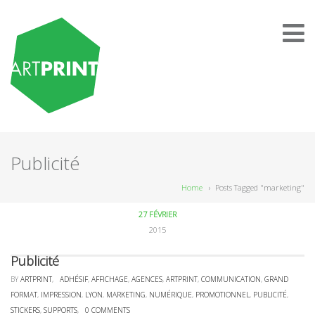
Publicité
Home
›
Posts Tagged "marketing"
27 FÉVRIER
2015
Publicité
BY
ARTPRINT
,
ADHÉSIF
,
AFFICHAGE
,
AGENCES
,
ARTPRINT
,
COMMUNICATION
,
GRAND
FORMAT
,
IMPRESSION
,
LYON
,
MARKETING
,
NUMÉRIQUE
,
PROMOTIONNEL
,
PUBLICITÉ
,
STICKERS
,
SUPPORTS
,
0 COMMENTS