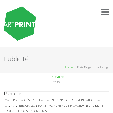
Publicité
Home
›
Posts Tagged "marketing"
27 FÉVRIER
2015
Publicité
BY
ARTPRINT
,
ADHÉSIF
,
AFFICHAGE
,
AGENCES
,
ARTPRINT
,
COMMUNICATION
,
GRAND
FORMAT
,
IMPRESSION
,
LYON
,
MARKETING
,
NUMÉRIQUE
,
PROMOTIONNEL
,
PUBLICITÉ
,
STICKERS
,
SUPPORTS
,
0 COMMENTS