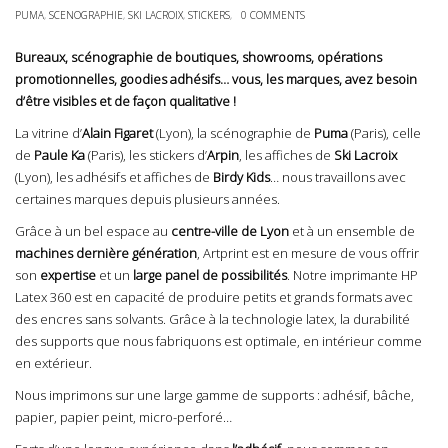
PUMA
,
SCENOGRAPHIE
,
SKI LACROIX
,
STICKERS
,
0 COMMENTS
Bureaux, scénographie de boutiques, showrooms, opérations
promotionnelles, goodies adhésifs… vous, les marques, avez besoin
d’être visibles et de façon qualitative !
La vitrine d’
Alain Figaret
(Lyon), la scénographie de
Puma
(Paris), celle
de
Paule Ka
(Paris), les stickers d’
Arpin
, les affiches de
Ski Lacroix
(Lyon), les adhésifs et affiches de
Birdy Kids
… nous travaillons avec
certaines marques depuis plusieurs années.
Grâce à un bel espace au
centre-ville de Lyon
et à un ensemble de
machines dernière génération
, Artprint est en mesure de vous offrir
son
expertise
et un
large panel de possibilités
. Notre
imprimante HP
Latex 360
est en capacité de produire petits et grands formats avec
des encres sans solvants. Grâce à la technologie latex, la durabilité
des supports que nous fabriquons est optimale, en intérieur comme
en extérieur.
Nous imprimons sur une large gamme de supports : adhésif, bâche,
papier, papier peint, micro-perforé…