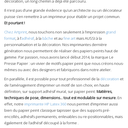
décoration, un long chemin a déjà été parcouru.
Il n’est pas d’une grande évidence qu’un architecte ou un décorateur
puisse s’en remettre à un imprimeur pour établir un projet commun.
Et pourtant !
Chez Artprint
, nous touchons non seulement à l’impression
grand
format
, à l’
adhésif
, à la
bâche
et au
fine art
mais AUSSI à la
personnalisation et la décoration. Nos imprimantes dernière
génération nous permettent de réaliser des papiers peints haut de
gamme. Par passion, nous avons lancé début 2014, la marque
Le
Presse Papier
: un vivier de motifs papier peint que nous créons nous-
mêmes ou avec des designers et fabriquons dans notre atelier.
En parallèle, il est possible pour tout professionnel de la
décoration
et
de l’aménagement d’imprimer un motif de son choix, en haute
définition, sur support adhésif mural, sur papier peint.
Matières,
techniques de pose, dimensions… tout est modulable sur mesure.
En
effet, notre
imprimante HP Latex 360
nous permet d’imprimer aussi
bien du papier peint classique tapissier que des supports pré-
encollés, adhésifs permanents, enlevables ou re-positionnables, mais
également de l’adhésif découpé à la forme .