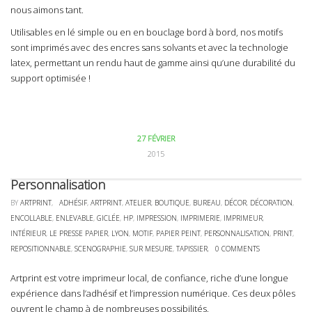
nous aimons tant.
Utilisables en lé simple ou en en bouclage bord à bord, nos motifs
sont imprimés avec des encres sans solvants et avec la technologie
latex, permettant un rendu haut de gamme ainsi qu’une durabilité du
support optimisée !
27 FÉVRIER
2015
Personnalisation
BY
ARTPRINT
,
ADHÉSIF
,
ARTPRINT
,
ATELIER
,
BOUTIQUE
,
BUREAU
,
DÉCOR
,
DÉCORATION
,
ENCOLLABLE
,
ENLEVABLE
,
GICLÉE
,
HP
,
IMPRESSION
,
IMPRIMERIE
,
IMPRIMEUR
,
INTÉRIEUR
,
LE PRESSE PAPIER
,
LYON
,
MOTIF
,
PAPIER PEINT
,
PERSONNALISATION
,
PRINT
,
REPOSITIONNABLE
,
SCENOGRAPHIE
,
SUR MESURE
,
TAPISSIER
,
0 COMMENTS
Artprint est votre imprimeur local, de confiance, riche d’une longue
expérience dans l’adhésif et l’impression numérique. Ces deux pôles
ouvrent le champ à de nombreuses possibilités.