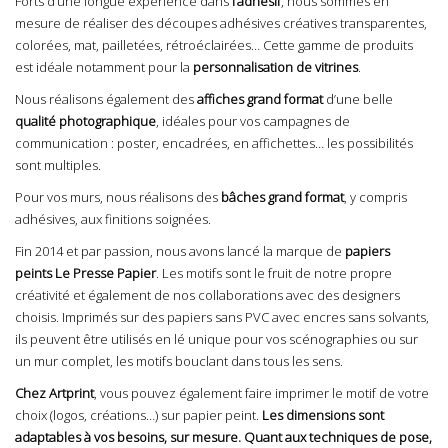
Forts d’une longue expérience dans
l’adhésif
, nous sommes en
mesure de réaliser des découpes adhésives créatives transparentes,
colorées, mat, pailletées, rétroéclairées… Cette gamme de produits
est idéale notamment pour la
personnalisation de vitrines
.
Nous réalisons également des
affiches grand format
d’une belle
qualité photographique
, idéales pour vos campagnes de
communication : poster, encadrées, en affichettes… les possibilités
sont multiples.
Pour vos murs, nous réalisons des
bâches grand format
, y compris
adhésives, aux finitions soignées.
Fin 2014 et par passion, nous avons lancé la marque de
papiers
peints
Le Presse Papier
. Les motifs sont le fruit de notre propre
créativité et également de nos collaborations avec des designers
choisis. Imprimés sur des papiers sans PVC avec encres sans solvants,
ils peuvent être utilisés en lé unique pour vos scénographies ou sur
un mur complet, les motifs bouclant dans tous les sens.
Chez Artprint
, vous pouvez également faire imprimer le motif de votre
choix (logos, créations…) sur papier peint.
Les dimensions sont
adaptables à vos besoins, sur mesure. Quant aux techniques de pose,