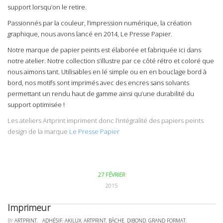
support lorsqu’on le retire.
Passionnés par la couleur, l’impression numérique, la création
graphique, nous avons lancé en 2014,
Le Presse Papier
.
Notre marque de papier peints est élaborée et fabriquée ici dans
notre atelier. Notre collection s’illustre par ce côté rétro et coloré que
nous aimons tant. Utilisables en lé simple ou en en bouclage bord à
bord, nos motifs sont imprimés avec des encres sans solvants
permettant un rendu haut de gamme ainsi qu’une durabilité du
support optimisée !
Les ateliers Artprint impriment donc l’intégralité des papiers peints
design de la marque
Le Presse Papier
27 FÉVRIER
2015
Imprimeur
BY
ARTPRINT
,
ADHÉSIF
,
AKILUX
,
ARTPRINT
,
BÂCHE
,
DIBOND
,
GRAND FORMAT
,