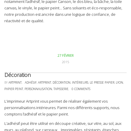
notamment l’adhésif, le papier Canson, le dos bleu, la bâche, la toile
canvas, le vinyle, le papier peint… Sans solvants et éco-responsable,
notre production est ancrée dans une logique de confiance, de
réactivité et de qualité.
27 FÉVRIER
2015
Décoration
BY
ARTPRINT
,
ADHÉSIF
,
ARTPRINT
,
DÉCORATION
,
INTÉRIEURS
,
LE PRESSE PAPIER
,
LYON
,
PAPIER PEINT
,
PERSONNALISATION
,
TAPISSERIE
,
0 COMMENTS
L’imprimeur Artprint vous permet de réaliser également vos
personnalisations intérieures. Parmi nos différents supports, nous
comptons l’adhésif et le papier peint.
L’adhésif peut être utilisé en découpe créative, sur vitre, au sol, aux
murs, au plafond, sur carreaux… Imprimables, résistants, étanches,