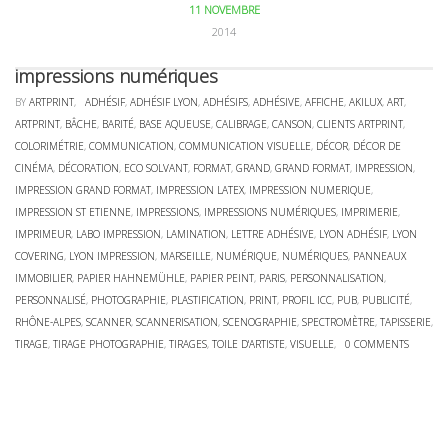
11 NOVEMBRE
2014
impressions numériques
BY
ARTPRINT
,
ADHÉSIF
,
ADHÉSIF LYON
,
ADHÉSIFS
,
ADHÉSIVE
,
AFFICHE
,
AKILUX
,
ART
,
ARTPRINT
,
BÂCHE
,
BARITÉ
,
BASE AQUEUSE
,
CALIBRAGE
,
CANSON
,
CLIENTS ARTPRINT
,
COLORIMÉTRIE
,
COMMUNICATION
,
COMMUNICATION VISUELLE
,
DÉCOR
,
DÉCOR DE
CINÉMA
,
DÉCORATION
,
ECO SOLVANT
,
FORMAT
,
GRAND
,
GRAND FORMAT
,
IMPRESSION
,
IMPRESSION GRAND FORMAT
,
IMPRESSION LATEX
,
IMPRESSION NUMERIQUE
,
IMPRESSION ST ETIENNE
,
IMPRESSIONS
,
IMPRESSIONS NUMÉRIQUES
,
IMPRIMERIE
,
IMPRIMEUR
,
LABO IMPRESSION
,
LAMINATION
,
LETTRE ADHÉSIVE
,
LYON ADHÉSIF
,
LYON
COVERING
,
LYON IMPRESSION
,
MARSEILLE
,
NUMÉRIQUE
,
NUMÉRIQUES
,
PANNEAUX
IMMOBILIER
,
PAPIER HAHNEMÜHLE
,
PAPIER PEINT
,
PARIS
,
PERSONNALISATION
,
PERSONNALISÉ
,
PHOTOGRAPHIE
,
PLASTIFICATION
,
PRINT
,
PROFIL ICC
,
PUB
,
PUBLICITÉ
,
RHÔNE-ALPES
,
SCANNER
,
SCANNERISATION
,
SCENOGRAPHIE
,
SPECTROMÈTRE
,
TAPISSERIE
,
TIRAGE
,
TIRAGE PHOTOGRAPHIE
,
TIRAGES
,
TOILE D'ARTISTE
,
VISUELLE
,
0 COMMENTS