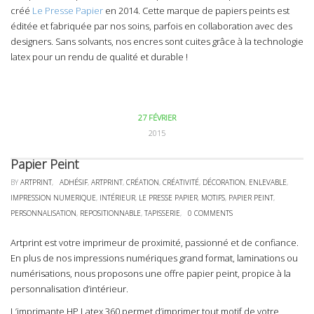
créé
Le Presse Papier
en 2014. Cette marque de papiers peints est
éditée et fabriquée par nos soins, parfois en collaboration avec des
designers. Sans solvants, nos encres sont cuites grâce à la technologie
latex pour un rendu de qualité et durable !
27 FÉVRIER
2015
Papier Peint
BY
ARTPRINT
,
ADHÉSIF
,
ARTPRINT
,
CRÉATION
,
CRÉATIVITÉ
,
DÉCORATION
,
ENLEVABLE
,
IMPRESSION NUMERIQUE
,
INTÉRIEUR
,
LE PRESSE PAPIER
,
MOTIFS
,
PAPIER PEINT
,
PERSONNALISATION
,
REPOSITIONNABLE
,
TAPISSERIE
,
0 COMMENTS
Artprint est votre imprimeur de proximité, passionné et de confiance.
En plus de nos impressions numériques grand format,
laminations
ou
numérisations
, nous proposons une offre papier peint, propice à la
personnalisation d’intérieur
.
L’
imprimante HP Latex 36
0 permet d’imprimer tout motif de votre