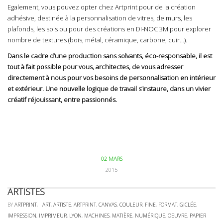
Egalement, vous pouvez opter chez Artprint pour de la création
adhésive, destinée à la personnalisation de vitres, de murs, les
plafonds, les sols ou pour des créations en DI-NOC 3M pour explorer
nombre de textures (bois, métal, céramique, carbone, cuir…).
Dans le cadre d’une production sans solvants, éco-responsable, il est
tout à fait possible pour vous, architectes, de vous adresser
directement à nous pour vos besoins de personnalisation en intérieur
et extérieur. Une nouvelle logique de travail s’instaure, dans un vivier
créatif réjouissant, entre passionnés.
02 MARS
2015
ARTISTES
BY
ARTPRINT
,
ART
,
ARTISTE
,
ARTPRINT
,
CANVAS
,
COULEUR
,
FINE
,
FORMAT
,
GICLÉE
,
IMPRESSION
,
IMPRIMEUR
,
LYON
,
MACHINES
,
MATIÈRE
,
NUMÉRIQUE
,
OEUVRE
,
PAPIER