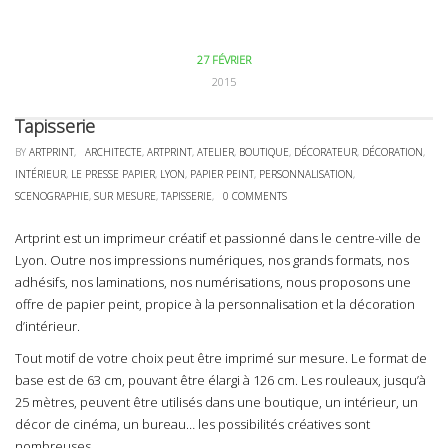
27 FÉVRIER
2015
Tapisserie
BY
ARTPRINT
,
ARCHITECTE
,
ARTPRINT
,
ATELIER
,
BOUTIQUE
,
DÉCORATEUR
,
DÉCORATION
,
INTÉRIEUR
,
LE PRESSE PAPIER
,
LYON
,
PAPIER PEINT
,
PERSONNALISATION
,
SCENOGRAPHIE
,
SUR MESURE
,
TAPISSERIE
,
0 COMMENTS
Artprint est un imprimeur créatif et passionné dans le centre-ville de
Lyon. Outre nos impressions numériques, nos grands formats, nos
adhésifs, nos laminations, nos numérisations, nous proposons une
offre de papier peint, propice à la personnalisation et la décoration
d’intérieur.
Tout motif de votre choix peut être imprimé sur mesure. Le format de
base est de 63 cm, pouvant être élargi à 126 cm. Les rouleaux, jusqu’à
25 mètres, peuvent être utilisés dans une boutique, un intérieur, un
décor de cinéma, un bureau… les possibilités créatives sont
nombreuses.