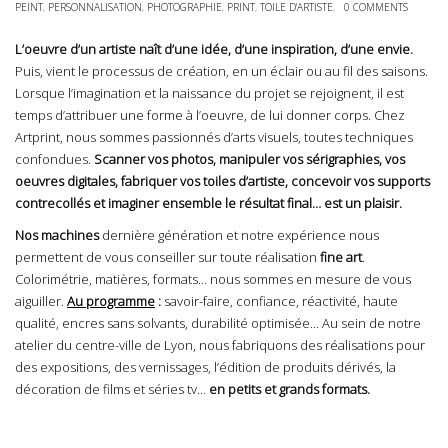
PEINT
,
PERSONNALISATION
,
PHOTOGRAPHIE
,
PRINT
,
TOILE D'ARTISTE
,
0 COMMENTS
L’oeuvre d’un artiste naît d’une idée, d’une inspiration, d’une envie.
Puis, vient le processus de création, en un éclair ou au fil des saisons.
Lorsque l’imagination et la naissance du projet se rejoignent, il est
temps d’attribuer une forme à l’oeuvre, de lui donner corps. Chez
Artprint, nous sommes passionnés d’arts visuels, toutes techniques
confondues.
Scanner vos photos, manipuler vos sérigraphies, vos
oeuvres digitales, fabriquer vos toiles d’artiste, concevoir vos supports
contrecollés et imaginer ensemble le résultat final… est un plaisir.
Nos machines
dernière génération et notre expérience nous
permettent de vous conseiller sur toute réalisation
fine art
.
Colorimétrie, matières, formats… nous sommes en mesure de vous
aiguiller.
Au programme
:
savoir-faire, confiance, réactivité, haute
qualité, encres sans solvants, durabilité optimisée… Au sein de notre
atelier du centre-ville de Lyon, nous fabriquons des réalisations pour
des expositions, des vernissages, l’édition de produits dérivés, la
décoration de films et séries tv…
en petits et grands formats.