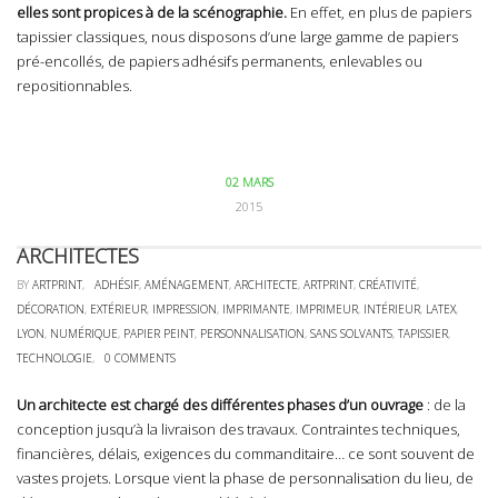
elles sont propices à de la scénographie.
En effet, en plus de papiers
tapissier classiques, nous disposons d’une large gamme de papiers
pré-encollés, de papiers adhésifs permanents, enlevables ou
repositionnables.
02 MARS
2015
ARCHITECTES
BY
ARTPRINT
,
ADHÉSIF
,
AMÉNAGEMENT
,
ARCHITECTE
,
ARTPRINT
,
CRÉATIVITÉ
,
DÉCORATION
,
EXTÉRIEUR
,
IMPRESSION
,
IMPRIMANTE
,
IMPRIMEUR
,
INTÉRIEUR
,
LATEX
,
LYON
,
NUMÉRIQUE
,
PAPIER PEINT
,
PERSONNALISATION
,
SANS SOLVANTS
,
TAPISSIER
,
TECHNOLOGIE
,
0 COMMENTS
Un architecte est chargé des différentes phases d’un ouvrage
: de la
conception jusqu’à la livraison des travaux. Contraintes techniques,
financières, délais, exigences du commanditaire… ce sont souvent de
vastes projets. Lorsque vient la phase de personnalisation du lieu, de